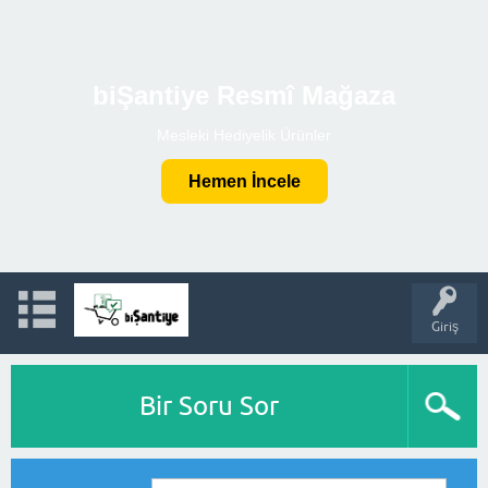
biŞantiye Resmî Mağaza
Mesleki Hediyelik Ürünler
Hemen İncele
Giriş
Bir Soru Sor