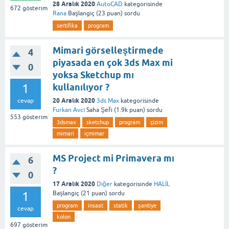
28 Aralık 2020
AutoCAD
kategorisinde
672
gösterim
Rana
Başlangıç
(
23
puan)
sordu
sertifika
program
Mimari görselleştirmede
4
piyasada en çok 3ds Max mi
0
yoksa Sketchup mı
1
kullanılıyor ?
20 Aralık 2020
cevap
3ds Max
kategorisinde
Furkan Avcı
Saha Şefi
(
1.9k
puan)
sordu
553
gösterim
3dsmax
sketchup
program
çizim
mimari
içmimar
MS Project mi Primavera mı
6
?
0
17 Aralık 2020
Diğer
kategorisinde
HALİL
1
Başlangıç
(
21
puan)
sordu
program
insaat
statik
şantiye
cevap
kolon
697
gösterim