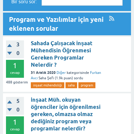
Bir soru sor:
Program ve Yazılımlar için yeni
eklenen sorular
Sahada Çalışacak İnşaat
3
Mühendisin Öğrenmesi
0
Gereken Programlar
1
Nelerdir ?
31 Aralık 2020
cevap
Diğer
kategorisinde
Furkan
Avcı
Saha Şefi
(
1.9k
puan)
sordu
488
gösterim
inşaat mühendisliği
saha
program
İnşaat Müh. okuyan
5
öğrenciler için öğrenilmesi
0
gereken, olmazsa olmaz
1
dediğiniz program veya
programlar nelerdir?
cevap