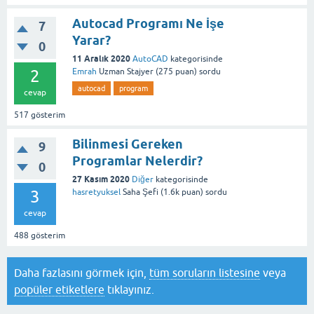
Autocad Programı Ne İşe
7
Yarar?
0
11 Aralık 2020
AutoCAD
kategorisinde
2
Emrah
Uzman Stajyer
(
275
puan)
sordu
autocad
program
cevap
517
gösterim
Bilinmesi Gereken
9
Programlar Nelerdir?
0
27 Kasım 2020
Diğer
kategorisinde
3
hasretyuksel
Saha Şefi
(
1.6k
puan)
sordu
cevap
488
gösterim
Daha fazlasını görmek için,
tüm soruların listesine
veya
popüler etiketlere
tıklayınız.