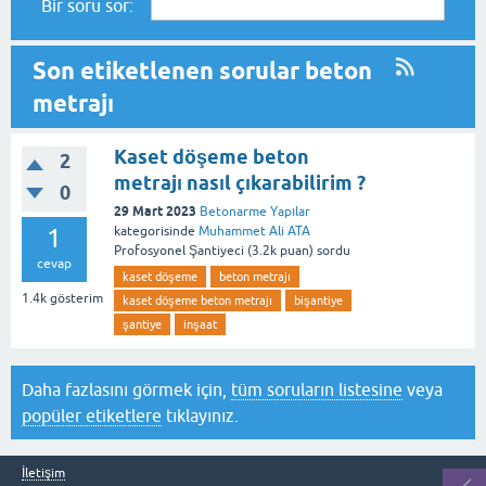
Bir soru sor:
Son etiketlenen sorular beton
metrajı
Kaset döşeme beton
2
metrajı nasıl çıkarabilirim ?
0
29 Mart 2023
Betonarme Yapılar
1
kategorisinde
Muhammet Ali ATA
Profosyonel Şantiyeci
(
3.2k
puan)
sordu
cevap
kaset döşeme
beton metrajı
1.4k
gösterim
kaset döşeme beton metrajı
bişantiye
şantiye
inşaat
Daha fazlasını görmek için,
tüm soruların listesine
veya
popüler etiketlere
tıklayınız.
İletişim