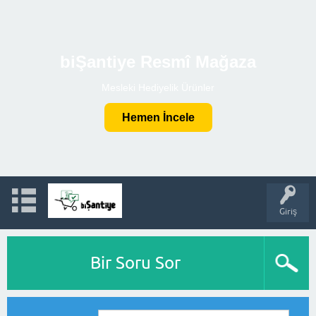
biŞantiye Resmî Mağaza
Mesleki Hediyelik Ürünler
Hemen İncele
Giriş
Bir Soru Sor